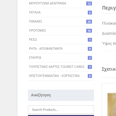
ΜΠΡΟΥΤΖΙΝΑ ΔΕΝΤΡΑΚΙΑ
12
Περι
ΠΕΤΑΛΑ
5
ΠΙΝΑΚΕΣ
29
Πίνακας
ΠΡΟΤΟΜΕΣ
18
Διαστάσ
ΡΕΣΩ
1
Ύψος 60
ΡΗΤΑ - ΑΠΟΦΘΕΓΜΑΤΑ
9
ΣΤΑΥΡΟI
7
ΤΟΥΡΙΣΤΙΚΕΣ ΚΑΡΤΕΣ TOURIST CARDS
1
Σχετι
ΧΡΙΣΤΟΥΓΕΝΝΙΑΤΙΚΑ - ΕΟΡΤΑΣΤΙΚΑ
5
Αναζήτηση
Αναζήτηση
για: