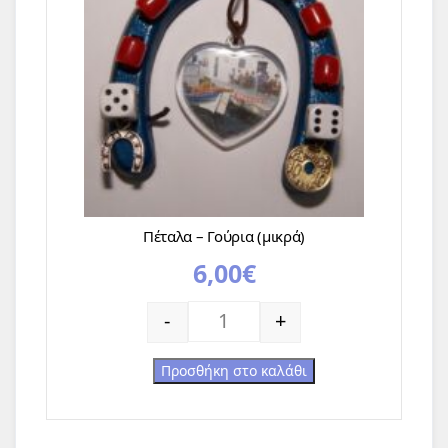
Πέταλα – Γούρια (μικρά)
6,00
€
Πέταλα - Γούρια (μικρά) ποσότητα
-
+
Προσθήκη στο καλάθι