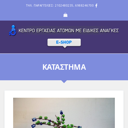
ΤΗΛ. ΠΑΡΑΓΓΕΛΙΕΣ: 2102480235, 6988246700
ΚΑΤΆΣΤΗΜΑ