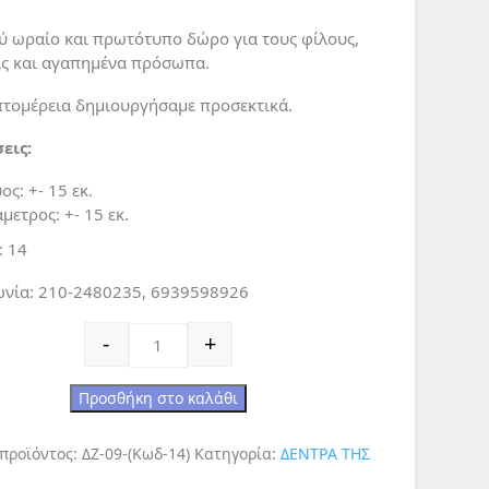
ύ ωραίο και πρωτότυπο δώρο για τους φίλους,
ίς και αγαπημένα πρόσωπα.
πτομέρεια δημιουργήσαμε προσεκτικά.
εις:
ος: +- 15 εκ.
άμετρος: +- 15 εκ.
: 14
ωνία: 210-2480235, 6939598926
Δώρα Αγάπης - Δέντρο της Ζωής - Ένα ξεχωριστό δ
-
+
Προσθήκη στο καλάθι
 προϊόντος:
ΔΖ-09-(Κωδ-14)
Κατηγορία:
ΔΕΝΤΡA ΤΗΣ