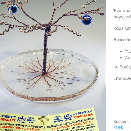
Ένα πολ
συγγενε
Κάθε λε
Διαστάσ
Ύψ
Δι
Κωδικός
Επικοιν
Κωδικός
ΖΩΗΣ