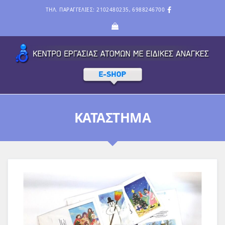
ΤΗΛ. ΠΑΡΑΓΓΕΛΙΕΣ: 2102480235, 6988246700
ΚΑΤΆΣΤΗΜΑ