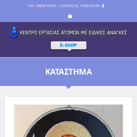
ΤΗΛ. ΠΑΡΑΓΓΕΛΙΕΣ: 2102480235, 6988246700
ΚΑΤΆΣΤΗΜΑ