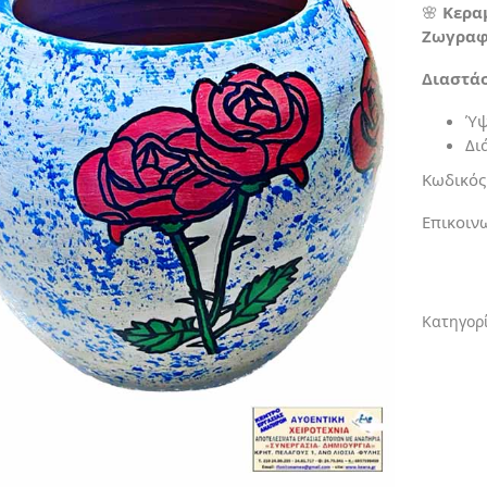
🌸
Κερα
Ζωγραφι
Διαστάσ
Ύψ
Δι
Κωδικός
Επικοιν
Κατηγορ