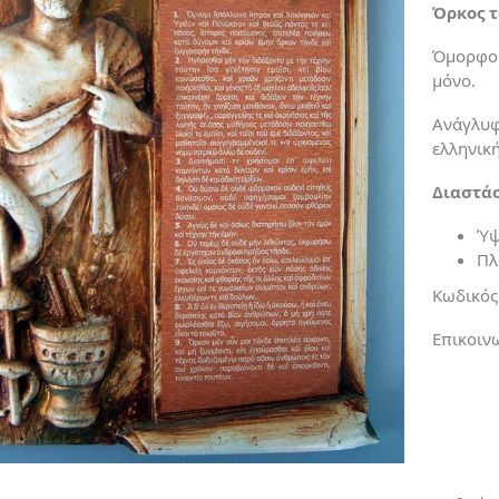
Όρκος 
Όμορφο 
μόνο.
Ανάγλυφ
ελληνικ
Διαστάσ
Ύψ
Πλ
Κωδικός
Επικοιν