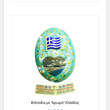
Βότσαλα με “άρωμα” Ελλάδος