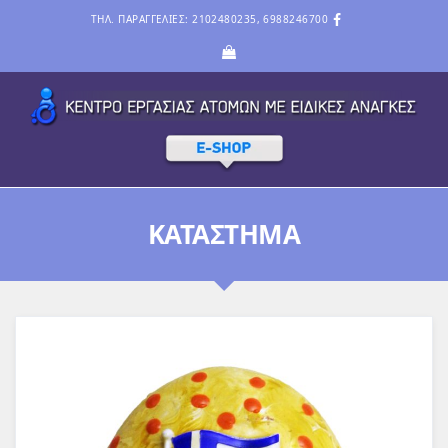
ΤΗΛ. ΠΑΡΑΓΓΕΛΙΕΣ: 2102480235, 6988246700
ΚΑΤΆΣΤΗΜΑ